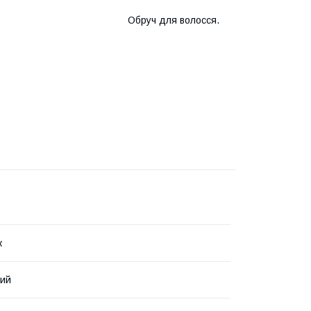
Обруч для волосся.
к
вий