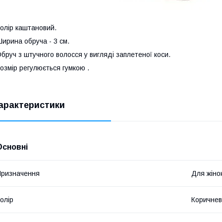
олір каштановий.
ирина обруча - 3 см.
бруч з штучного волосся у вигляді заплетеної коси.
озмір регулюється гумкою .
арактеристики
Основні
ризначення
Для жіно
олір
Коричне