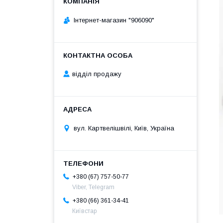
Інтернет-магазин "906090"
відділ продажу
вул. Картвелішвілі, Київ, Україна
+380 (67) 757-50-77
Viber, Telegram
+380 (66) 361-34-41
Київстар