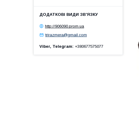
http://906090.prom.ua
trirazmera@gmail.com
Viber, Telegram
+380677575077