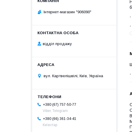
Н
б
Інтернет-магазин "906090"
відділ продажу
М
Щ
вул. Картвелішвілі, Київ, Україна
С
+380 (67) 757-50-77
С
Viber, Telegram
В
+380 (66) 361-34-41
М
Київстар
П