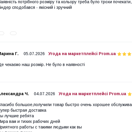
аявність потрібного розміру та кольору треба було трохи почекати,
індер сподобався - якісний і зручний
арина Г.
05.07.2026
Угода на маркетплейсі Prom.ua
е чекаємо наш розмір. Не було в наявності
Александра Ч.
04.07.2026
Угода на маркетплейсі Prom.ua
пасибо большое,получили товар быстро очень хорошее обслужив
упер быстрая доставка
ы лучшие ребята
ира вам и тихих рабочих дней
риятного работы с такими людьми как вы