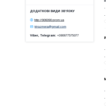
В
http://906090.prom.ua
trirazmera@gmail.com
Viber, Telegram
+380677575077
И
М