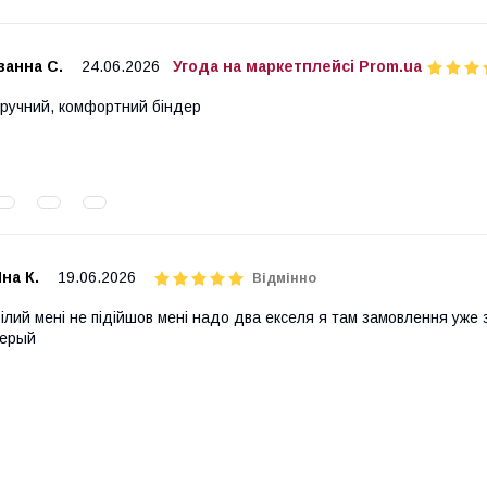
ванна С.
24.06.2026
Угода на маркетплейсі Prom.ua
ручний, комфортний біндер
на К.
19.06.2026
Відмінно
ілий мені не підійшов мені надо два екселя я там замовлення уже
серый