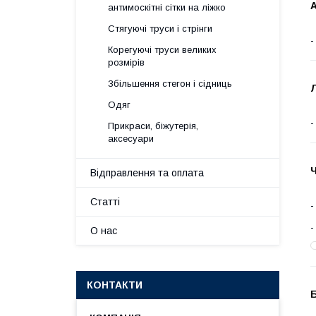
А
антимоскітні сітки на ліжко
Стягуючі труси і стрінги
Корегуючі труси великих
розмірів
Збільшення стегон і сідниць
Л
Одяг
Прикраси, біжутерія,
аксесуари
Відправлення та оплата
Статті
О нас
КОНТАКТИ