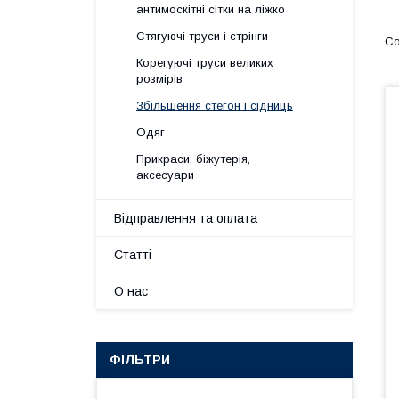
антимоскітні сітки на ліжко
Стягуючі труси і стрінги
Корегуючі труси великих
розмірів
Збільшення стегон і сідниць
Одяг
Прикраси, біжутерія,
аксесуари
Відправлення та оплата
Статті
О нас
ФІЛЬТРИ