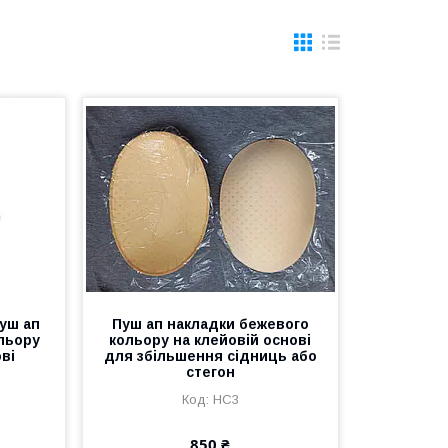
пуш ап
Пуш ап накладки бежевого
льору
кольору на клейовій основі
ві
для збільшення сідниць або
стегон
НС3
850 ₴