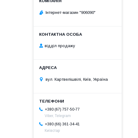
Інтернет-магазин "906090"
відділ продажу
вул. Картвелішвілі, Київ, Україна
+380 (67) 757-50-77
Viber, Telegram
+380 (66) 361-34-41
Київстар