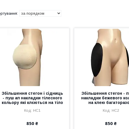
Збільшення стегон і сідниць
Збільшення стегон - 
- пуш ап накладки тілесного
накладки бежевого ко
кольору які клєються на тіло
на клею багаторазо
НС1
НС2
850 ₴
850 ₴